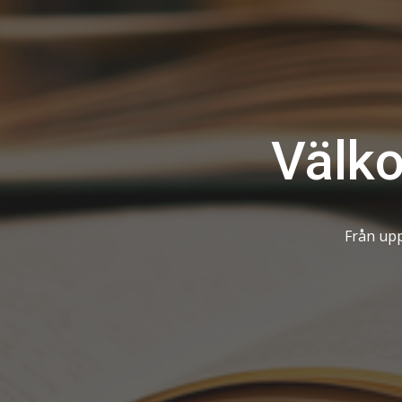
Välko
Från upp