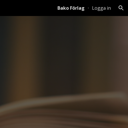
Bako Förlag
Logga in
ion