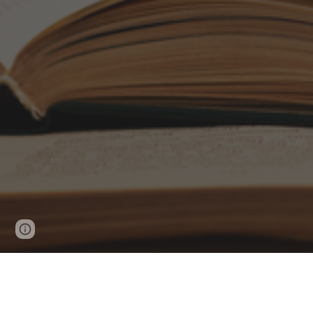
Google Sites
Report abuse
Kontakt
031-410 10 03
forlag
@bako.se