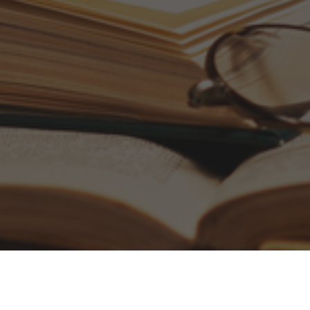
Öppettider
Information
Vardagar: 07.00-16.00
Kundtjänst
Lördagar: 10.00-14.00
Allmänna villkor